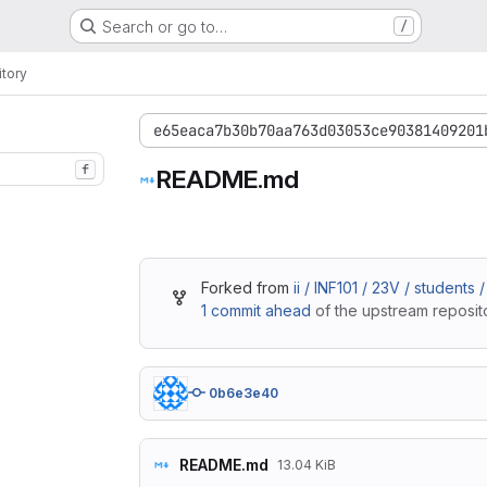
Search or go to…
/
tory
e65eaca7b30b70aa763d03053ce90381409201
f
README.md
Forked from
ii / INF101 / 23V / students 
1 commit ahead
of the upstream reposito
0b6e3e40
README.md
13.04 KiB