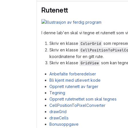
Rutenett
I denne lab'en skal vi tegne et rutenett som 
Skriv en klasse
som represent
ColorGrid
Skriv en klasse
CellPositionToPixelC
koordinatene for en gitt rute.
Skriv en klasse
som kan tegne 
GridView
Anbefalte forberedelser
Bli kjent med utlevert kode
Opprett rutenett av farger
Tegning
Opprett rutetnettet som skal tegnes
CellPositionToPixelConverter
drawGrid
drawCells
Bonusoppgave