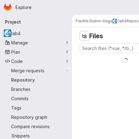
Homepage
Skip to main content
Explore
Primary navigation
Fredrik.Grahm-Haga
lab4
Reposi
Project
lab4
Files
Manage
Plan
Code
Merge requests
-
Repository
Branches
Commits
Tags
Repository graph
Compare revisions
Snippets